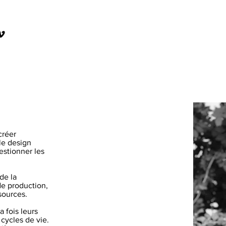
créer
 le design
estionner les
de la
de production,
sources.
 fois leurs
 cycles de vie.