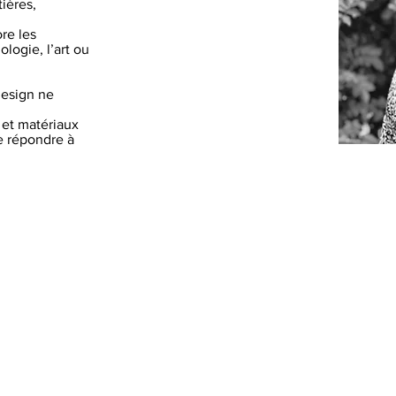
ières,
re les
ologie, l’art ou
design ne
 et matériaux
e répondre à